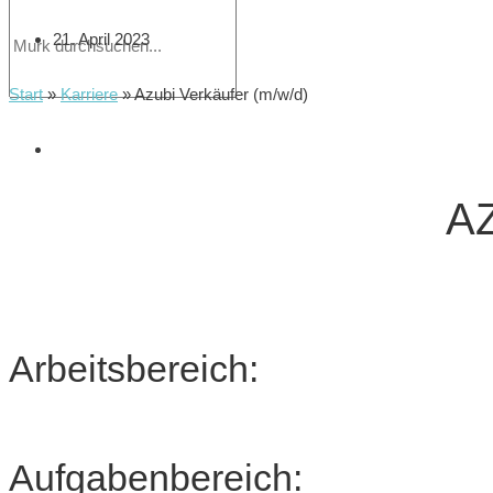
21. April 2023
Start
»
Karriere
»
Azubi Verkäufer (m/w/d)
A
Arbeitsbereich:
Aufgabenbereich: