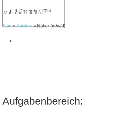
9. Dezember 2024
Start
»
Karriere
»
Näher (m/w/d)
Aufgabenbereich: