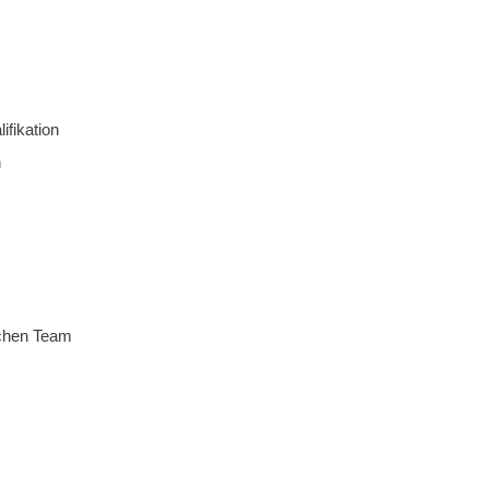
fikation
n
schen Team